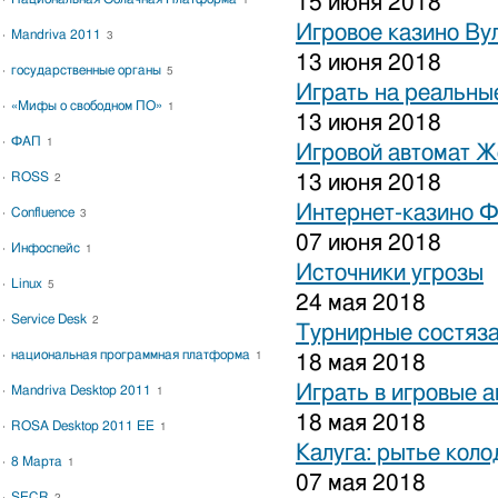
15 июня 2018
1
Игровое казино Ву
Mandriva 2011
3
13 июня 2018
государственные органы
5
Играть на реальные
«Мифы о свободном ПО»
1
13 июня 2018
ФАП
1
Игровой автомат 
ROSS
13 июня 2018
2
Интернет-казино 
Confluence
3
07 июня 2018
Инфоспейс
1
Источники угрозы
Linux
5
24 мая 2018
Service Desk
2
Турнирные состяза
национальная программная платформа
1
18 мая 2018
Играть в игровые 
Mandriva Desktop 2011
1
18 мая 2018
ROSA Desktop 2011 EE
1
Калуга: рытье коло
8 Марта
1
07 мая 2018
SECR