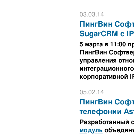
03.03.14
ПингВин Софт
SugarCRM с I
5 марта в 11:00
ПингВин Софтве
управления отно
интеграционного
корпоративной I
05.02.14
ПингВин Софтв
телефонии Ast
Разработанный 
модуль
объединя