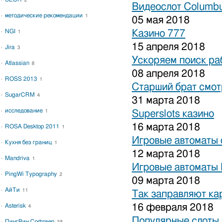
2
Видеослот Columbu
методические рекомендации
1
05 мая 2018
NGI
Казино 777
1
15 апреля 2018
Jira
3
Ускоряем поиск ра
Atlassian
8
08 апреля 2018
ROSS 2013
1
Старший брат смот
SugarCRM
4
31 марта 2018
исследование
1
Superslots казино
16 марта 2018
ROSA Desktop 2011
1
Игровые автоматы 
Кухня без границ
1
12 марта 2018
Mandriva
1
Игровые автоматы 
PingWi Typography
2
09 марта 2018
АйТи
11
Так заправляют к
16 февраля 2018
Asterisk
4
Популярные слоты 
ПингВин Софтвер