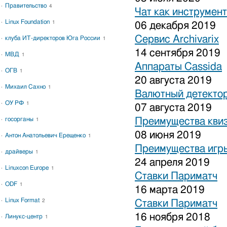
Правительство
4
Чат как инструмен
Linux Foundation
1
06 декабря 2019
Сервис Archivarix
клуба ИТ-директоров Юга России
1
14 сентября 2019
МВД
1
Аппараты Cassida
ОГВ
1
20 августа 2019
Михаил Сахно
1
Валютный детекто
ОУ РФ
1
07 августа 2019
госорганы
Преимущества кви
1
08 июня 2019
Антон Анатольевич Ерещенко
1
Преимущества игры
драйверы
1
24 апреля 2019
Linuxcon Europe
1
Ставки Париматч
ODF
1
16 марта 2019
Linux Format
2
Ставки Париматч
16 ноября 2018
Линукс-центр
1