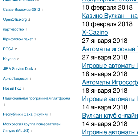
38
10 февраля 2018
Связь-Экспоком-2012
1
Казино Вулкан – на
OpenOffice.org
2
10 февраля 2018
партнерство
1
X-Cazino
Шрифтовой пакет
27 января 2018
2
Автоматы игровые 
РОСА
2
27 января 2018
Kayako
2
Игровые автоматы 
JIRA Service Desk
4
18 января 2018
Арно Лапревот
1
Автоматы Игрософ
Новый Год
1
18 января 2018
Игровые автоматы 
Национальная программная платформа
1
14 января 2018
Республики Саха (Якутия)
Вулкан клуб онлайн
1
14 января 2018
Московская группа пользователей
Линукс (MLUG)
Игровые автоматы 
1