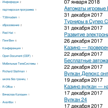
07 января 2018
Инфофорум
2
Автоматы игровые 
партнерская программа
1
31 декабря 2017
T38modem
1
Турниры в Супер С
образование
2
31 декабря 2017
Red Hat
1
Развитие электрон
26 декабря 2017
ПингВин
6
Казино — проверен
Конференция
1
22 декабря 2017
Open Document (ODF)
1
Бесплатные автома
Мобильные ТелеСистемы
1
22 декабря 2017
Richard Stallman
1
Вулкан Делюкс он
школа без границ
19 декабря 2017
1
Казино вулкан — н
R-Office
1
17 декабря 2017
Вячеслав Калошин
1
Вулкан 24
Avantfax
1
17 декабря 2017