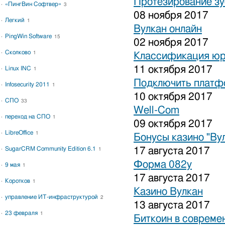
Протезирование зу
«ПингВин Софтвер»
3
08 ноября 2017
Легкий
1
Вулкан онлайн
PingWin Software
15
02 ноября 2017
Сколково
1
Классификация юр
11 октября 2017
Linux INC
1
Подключить платфо
Infosecurity 2011
1
10 октября 2017
СПО
33
Well-Com
переход на СПО
1
09 октября 2017
LibreOffice
1
Бонусы казино "Ву
SugarCRM Community Edition 6.1
17 августа 2017
1
Форма 082у
9 мая
1
17 августа 2017
Коротков
1
Казино Вулкан
управление ИТ-инфраструктурой
2
13 августа 2017
23 февраля
1
Биткоин в совреме