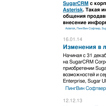
SugarCRM
с корп
Asterisk
. Такая 
общения продавц
внесение инфор
Asterisk
,
ПингВин Софтвер
,
Su
16.01.14
Изменения в 
Начиная с 31 дека
на SugarCRM Corpo
приобретении Suga
возможностей и сер
Enterprise, Sugar Ul
ПингВин Софтвер
12.12.13