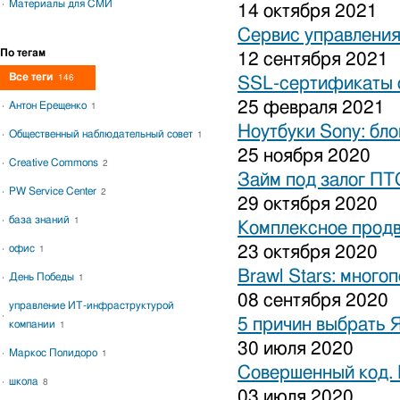
Материалы для СМИ
14 октября 2021
Сервис управления
По тегам
12 сентября 2021
Все теги
146
SSL-сертификаты о
25 февраля 2021
Антон Ерещенко
1
Ноутбуки Sony: бло
Общественный наблюдательный совет
1
25 ноября 2020
Creative Commons
2
Займ под залог ПТ
PW Service Center
2
29 октября 2020
база знаний
1
Комплексное продв
офис
23 октября 2020
1
Brawl Stars: много
День Победы
1
08 сентября 2020
управление ИТ-инфраструктурой
5 причин выбрать 
компании
1
30 июля 2020
Маркос Полидоро
1
Совершенный код.
школа
8
03 июля 2020