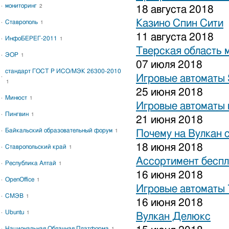
мониторинг
2
18 августа 2018
Казино Спин Сити
Ставрополь
1
11 августа 2018
ИнфоБЕРЕГ-2011
1
Тверская область 
ЭОР
1
07 июля 2018
стандарт ГОСТ Р ИСО/МЭК 26300-2010
Игровые автоматы S
1
25 июня 2018
Минюст
1
Игровые автоматы 
Пингвин
1
21 июня 2018
Байкальский образовательный форум
1
Почему на Вулкан 
18 июня 2018
Ставропольский край
1
Ассортимент беспл
Республика Алтай
1
16 июня 2018
OpenOffice
1
Игровые автоматы
СМЭВ
1
16 июня 2018
Ubuntu
1
Вулкан Делюкс
Национальная Облачная Платформа