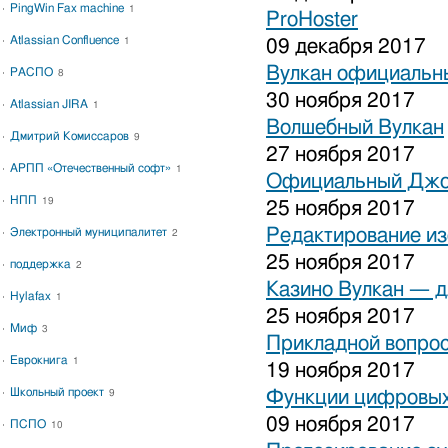
PingWin Fax machine
1
ProHoster
Atlassian Confluence
1
09 декабря 2017
Вулкан официальны
РАСПО
8
30 ноября 2017
Atlassian JIRA
1
Волшебный Вулкан
Дмитрий Комиссаров
9
27 ноября 2017
АРПП «Отечественный софт»
1
Официальный Джо
НПП
19
25 ноября 2017
Редактирование и
Электронный муниципалитет
2
25 ноября 2017
поддержка
2
Казино Вулкан — дл
Hylafax
1
25 ноября 2017
Миф
3
Прикладной вопрос
Еврокнига
1
19 ноября 2017
Школьный проект
Функции цифровых
9
09 ноября 2017
ПСПО
10