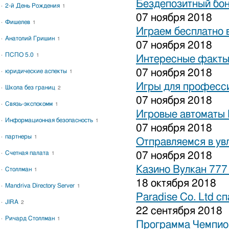
Бездепозитный бон
2-й День Рождения
1
07 ноября 2018
Фишелев
1
Играем бесплатно 
Анатолий Гришин
1
07 ноября 2018
ПСПО 5.0
1
Интересные факты 
07 ноября 2018
юридические аспекты
1
Игры для професси
Школа без границ
2
07 ноября 2018
Связь-экспокомм
1
Игровые автоматы 
Информационная безопасность
1
07 ноября 2018
партнеры
1
Отправляемся в ув
Счетная палата
07 ноября 2018
1
Казино Вулкан 777
Столлман
1
18 октября 2018
Mandriva Directory Server
1
Paradise Co. Ltd с
JIRA
2
22 сентября 2018
Ричард Столлман
1
Программа Чемпион