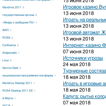
15 июня 2018
1
Игровое казино Ву
Mandriva 2011
3
13 июня 2018
государственные органы
5
Играть на реальные
«Мифы о свободном ПО»
1
13 июня 2018
ФАП
1
Игровой автомат 
ROSS
13 июня 2018
2
Интернет-казино 
Confluence
3
07 июня 2018
Инфоспейс
1
Источники угрозы
Linux
5
24 мая 2018
Service Desk
2
Турнирные состяза
национальная программная платформа
1
18 мая 2018
Играть в игровые 
Mandriva Desktop 2011
1
18 мая 2018
ROSA Desktop 2011 EE
1
Калуга: рытье коло
8 Марта
1
07 мая 2018
SECR