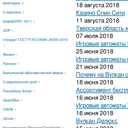
мониторинг
2
18 августа 2018
Казино Спин Сити
Ставрополь
1
11 августа 2018
ИнфоБЕРЕГ-2011
1
Тверская область 
ЭОР
1
07 июля 2018
стандарт ГОСТ Р ИСО/МЭК 26300-2010
Игровые автоматы S
1
25 июня 2018
Минюст
1
Игровые автоматы 
Пингвин
1
21 июня 2018
Байкальский образовательный форум
1
Почему на Вулкан 
18 июня 2018
Ставропольский край
1
Ассортимент беспл
Республика Алтай
1
16 июня 2018
OpenOffice
1
Игровые автоматы
СМЭВ
1
16 июня 2018
Ubuntu
1
Вулкан Делюкс
Национальная Облачная Платформа