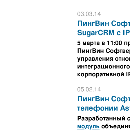
03.03.14
ПингВин Софт
SugarCRM с I
5 марта в 11:00
ПингВин Софтве
управления отно
интеграционного
корпоративной I
05.02.14
ПингВин Софтв
телефонии Ast
Разработанный 
модуль
объединя