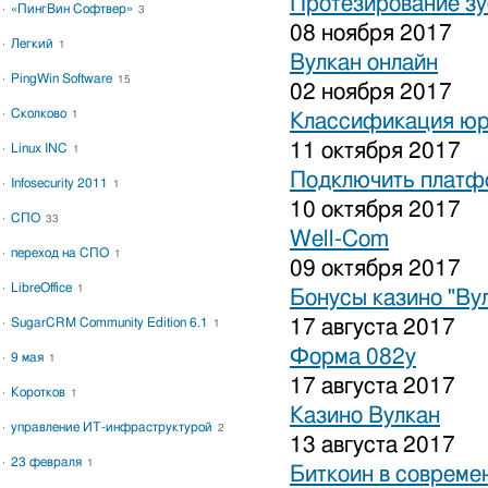
Протезирование зу
«ПингВин Софтвер»
3
08 ноября 2017
Легкий
1
Вулкан онлайн
PingWin Software
15
02 ноября 2017
Сколково
1
Классификация юр
11 октября 2017
Linux INC
1
Подключить платфо
Infosecurity 2011
1
10 октября 2017
СПО
33
Well-Com
переход на СПО
1
09 октября 2017
LibreOffice
1
Бонусы казино "Ву
SugarCRM Community Edition 6.1
17 августа 2017
1
Форма 082у
9 мая
1
17 августа 2017
Коротков
1
Казино Вулкан
управление ИТ-инфраструктурой
2
13 августа 2017
23 февраля
1
Биткоин в совреме