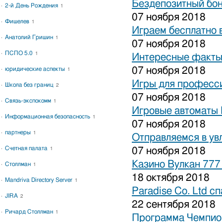
Бездепозитный бон
2-й День Рождения
1
07 ноября 2018
Фишелев
1
Играем бесплатно 
Анатолий Гришин
1
07 ноября 2018
ПСПО 5.0
1
Интересные факты 
07 ноября 2018
юридические аспекты
1
Игры для професси
Школа без границ
2
07 ноября 2018
Связь-экспокомм
1
Игровые автоматы 
Информационная безопасность
1
07 ноября 2018
партнеры
1
Отправляемся в ув
Счетная палата
07 ноября 2018
1
Казино Вулкан 777
Столлман
1
18 октября 2018
Mandriva Directory Server
1
Paradise Co. Ltd с
JIRA
2
22 сентября 2018
Ричард Столлман
1
Программа Чемпион