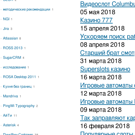
2
Видеослот Columbu
методические рекомендации
1
05 мая 2018
NGI
Казино 777
1
15 апреля 2018
Jira
3
Ускоряем поиск ра
Atlassian
8
08 апреля 2018
ROSS 2013
1
Старший брат смот
SugarCRM
4
31 марта 2018
исследование
1
Superslots казино
16 марта 2018
ROSA Desktop 2011
1
Игровые автоматы 
Кухня без границ
1
12 марта 2018
Mandriva
1
Игровые автоматы 
PingWi Typography
2
09 марта 2018
АйТи
11
Так заправляют к
16 февраля 2018
Asterisk
4
Популярные слоты 
ПингВин Софтвер