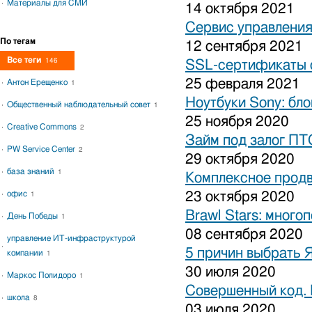
Материалы для СМИ
14 октября 2021
Сервис управления
По тегам
12 сентября 2021
Все теги
146
SSL-сертификаты о
25 февраля 2021
Антон Ерещенко
1
Ноутбуки Sony: бло
Общественный наблюдательный совет
1
25 ноября 2020
Creative Commons
2
Займ под залог ПТ
PW Service Center
2
29 октября 2020
база знаний
1
Комплексное продв
офис
23 октября 2020
1
Brawl Stars: много
День Победы
1
08 сентября 2020
управление ИТ-инфраструктурой
5 причин выбрать 
компании
1
30 июля 2020
Маркос Полидоро
1
Совершенный код.
школа
8
03 июля 2020