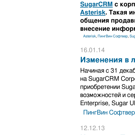
SugarCRM
с корп
Asterisk
. Такая 
общения продавц
внесение инфор
Asterisk
,
ПингВин Софтвер
,
Su
16.01.14
Изменения в 
Начиная с 31 дека
на SugarCRM Corpo
приобретении Suga
возможностей и сер
Enterprise, Sugar Ul
ПингВин Софтвер
12.12.13