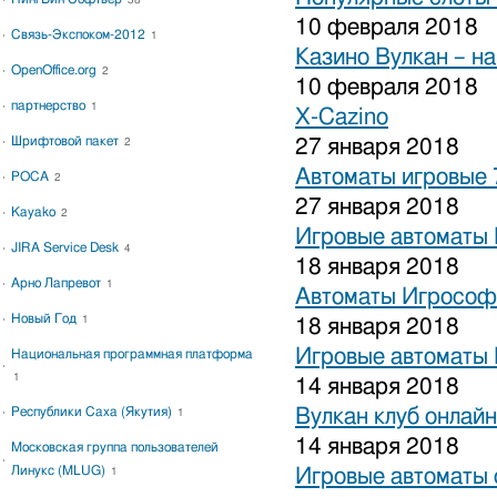
38
10 февраля 2018
Связь-Экспоком-2012
1
Казино Вулкан – на
OpenOffice.org
2
10 февраля 2018
партнерство
1
X-Cazino
Шрифтовой пакет
27 января 2018
2
Автоматы игровые 
РОСА
2
27 января 2018
Kayako
2
Игровые автоматы 
JIRA Service Desk
4
18 января 2018
Арно Лапревот
1
Автоматы Игрософ
Новый Год
1
18 января 2018
Игровые автоматы 
Национальная программная платформа
1
14 января 2018
Республики Саха (Якутия)
Вулкан клуб онлайн
1
14 января 2018
Московская группа пользователей
Линукс (MLUG)
Игровые автоматы 
1