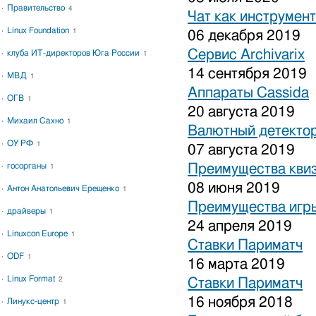
Правительство
4
Чат как инструмен
Linux Foundation
1
06 декабря 2019
Сервис Archivarix
клуба ИТ-директоров Юга России
1
14 сентября 2019
МВД
1
Аппараты Cassida
ОГВ
1
20 августа 2019
Михаил Сахно
1
Валютный детекто
ОУ РФ
1
07 августа 2019
госорганы
Преимущества кви
1
08 июня 2019
Антон Анатольевич Ерещенко
1
Преимущества игры
драйверы
1
24 апреля 2019
Linuxcon Europe
1
Ставки Париматч
ODF
1
16 марта 2019
Linux Format
2
Ставки Париматч
16 ноября 2018
Линукс-центр
1