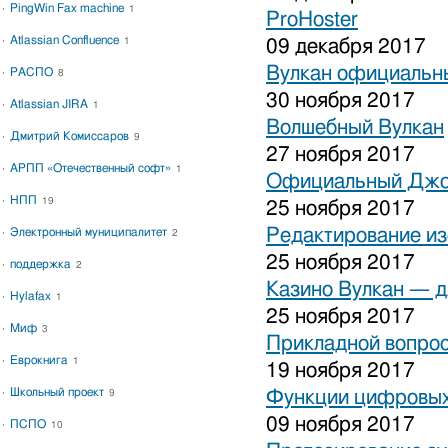
PingWin Fax machine
1
ProHoster
Atlassian Confluence
1
09 декабря 2017
Вулкан официальны
РАСПО
8
30 ноября 2017
Atlassian JIRA
1
Волшебный Вулкан
Дмитрий Комиссаров
9
27 ноября 2017
АРПП «Отечественный софт»
1
Официальный Джо
НПП
19
25 ноября 2017
Редактирование и
Электронный муниципалитет
2
25 ноября 2017
поддержка
2
Казино Вулкан — дл
Hylafax
1
25 ноября 2017
Миф
3
Прикладной вопрос
Еврокнига
1
19 ноября 2017
Школьный проект
Функции цифровых
9
09 ноября 2017
ПСПО
10