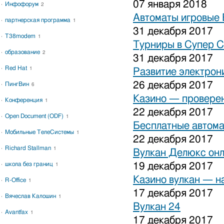
07 января 2018
Инфофорум
2
Автоматы игровые 
партнерская программа
1
31 декабря 2017
T38modem
1
Турниры в Супер С
образование
2
31 декабря 2017
Red Hat
1
Развитие электрон
26 декабря 2017
ПингВин
6
Казино — проверен
Конференция
1
22 декабря 2017
Open Document (ODF)
1
Бесплатные автома
Мобильные ТелеСистемы
1
22 декабря 2017
Richard Stallman
1
Вулкан Делюкс он
школа без границ
19 декабря 2017
1
Казино вулкан — н
R-Office
1
17 декабря 2017
Вячеслав Калошин
1
Вулкан 24
Avantfax
1
17 декабря 2017