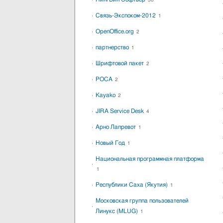
38
Связь-Экспоком-2012
1
OpenOffice.org
2
партнерство
1
Шрифтовой пакет
2
РОСА
2
Kayako
2
JIRA Service Desk
4
Арно Лапревот
1
Новый Год
1
Национальная программная платформа
1
Республики Саха (Якутия)
1
Московская группа пользователей
Линукс (MLUG)
1