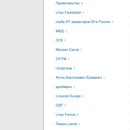
Правительство
4
Linux Foundation
1
клуба ИТ-директоров Юга России
1
МВД
1
ОГВ
1
Михаил Сахно
1
ОУ РФ
1
госорганы
1
Антон Анатольевич Ерещенко
1
драйверы
1
Linuxcon Europe
1
ODF
1
Linux Format
2
Линукс-центр
1