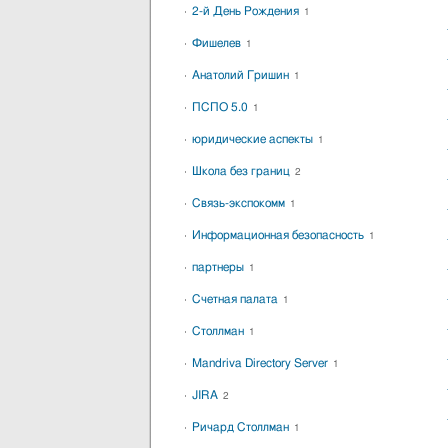
2-й День Рождения
1
Фишелев
1
Анатолий Гришин
1
ПСПО 5.0
1
юридические аспекты
1
Школа без границ
2
Связь-экспокомм
1
Информационная безопасность
1
партнеры
1
Счетная палата
1
Столлман
1
Mandriva Directory Server
1
JIRA
2
Ричард Столлман
1