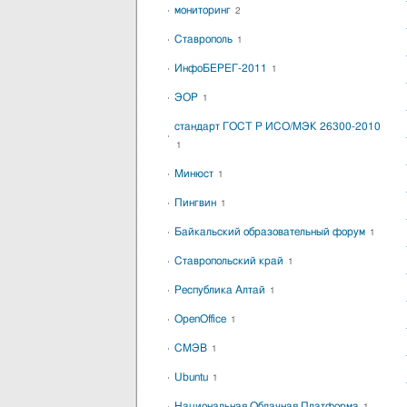
мониторинг
2
Ставрополь
1
ИнфоБЕРЕГ-2011
1
ЭОР
1
стандарт ГОСТ Р ИСО/МЭК 26300-2010
1
Минюст
1
Пингвин
1
Байкальский образовательный форум
1
Ставропольский край
1
Республика Алтай
1
OpenOffice
1
СМЭВ
1
Ubuntu
1
Национальная Облачная Платформа