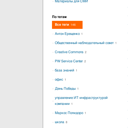
Материалы для СМИ
По тегам
Все теги
146
Антон Ерещенко
1
Общественный наблюдательный совет
1
Creative Commons
2
PW Service Center
2
база знаний
1
офис
1
День Победы
1
управление ИТ-инфраструктурой
компании
1
Маркос Полидоро
1
школа
8