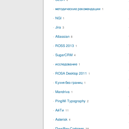
2
методические рекомендации
1
NGI
1
Jira
3
Atlassian
8
ROSS 2013
1
SugarCRM
4
исследование
1
ROSA Desktop 2011
1
Кухня без границ
1
Mandriva
1
PingWi Typography
2
АйТи
11
Asterisk
4
ПингВин Софтвер