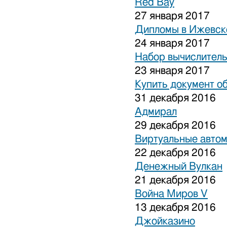
Red Bay
27 января 2017
Дипломы в Ижевске
24 января 2017
Набор вычислитель
23 января 2017
Купить документ о
31 декабря 2016
Адмирал
29 декабря 2016
Виртуальные авто
22 декабря 2016
Денежный Вулкан
21 декабря 2016
Война Миров V
13 декабря 2016
Джойказино