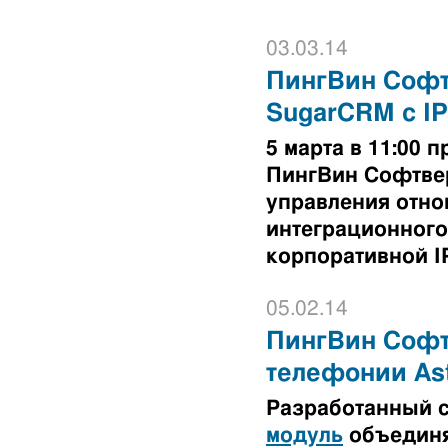
03.03.14
ПингВин Софт
SugarCRM с I
5 марта в 11:00
ПингВин Софтве
управления отно
интеграционного
корпоративной I
05.02.14
ПингВин Софтв
телефонии Ast
Разработанный 
модуль
объединя