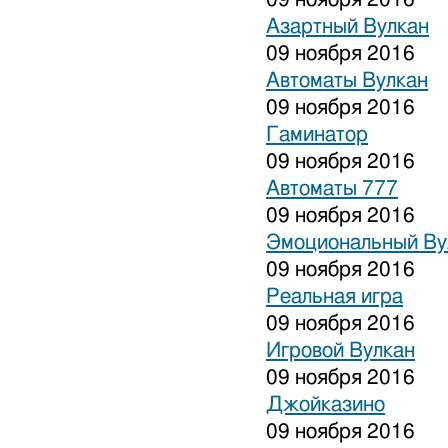
Азартный Вулкан
09 ноября 2016
Автоматы Вулкан
09 ноября 2016
Гаминатор
09 ноября 2016
Автоматы 777
09 ноября 2016
Эмоциональный Ву
09 ноября 2016
Реальная игра
09 ноября 2016
Игровой Вулкан
09 ноября 2016
Джойказино
09 ноября 2016