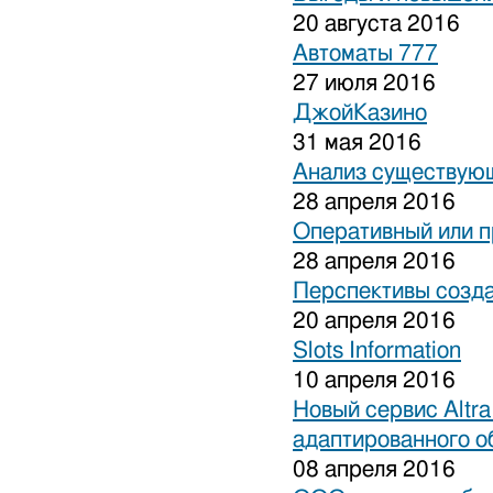
20 августа 2016
Автоматы 777
27 июля 2016
ДжойКазино
31 мая 2016
Анализ существующ
28 апреля 2016
Оперативный или п
28 апреля 2016
Перспективы созда
20 апреля 2016
Slots Information
10 апреля 2016
Новый сервис Altra
адаптированного о
08 апреля 2016