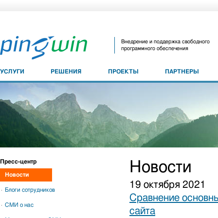
Внедрение и поддержка свободного
программного обеспечения
УСЛУГИ
РЕШЕНИЯ
ПРОЕКТЫ
ПАРТНЕРЫ
Пресс-центр
Новости
Новости
19 октября 2021
Блоги сотрудников
Сравнение основны
СМИ о нас
сайта