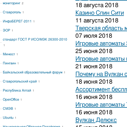
мониторинг
2
18 августа 2018
Казино Спин Сити
Ставрополь
1
11 августа 2018
ИнфоБЕРЕГ-2011
1
Тверская область 
ЭОР
1
07 июля 2018
стандарт ГОСТ Р ИСО/МЭК 26300-2010
Игровые автоматы S
1
25 июня 2018
Минюст
1
Игровые автоматы 
Пингвин
1
21 июня 2018
Байкальский образовательный форум
1
Почему на Вулкан 
18 июня 2018
Ставропольский край
1
Ассортимент беспл
Республика Алтай
1
16 июня 2018
OpenOffice
1
Игровые автоматы
СМЭВ
1
16 июня 2018
Ubuntu
1
Вулкан Делюкс
Национальная Облачная Платформа