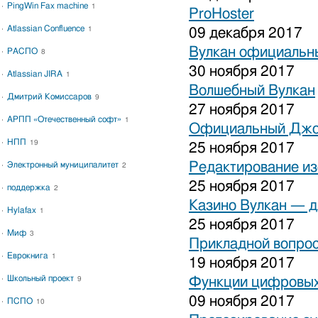
PingWin Fax machine
1
ProHoster
Atlassian Confluence
1
09 декабря 2017
Вулкан официальны
РАСПО
8
30 ноября 2017
Atlassian JIRA
1
Волшебный Вулкан
Дмитрий Комиссаров
9
27 ноября 2017
АРПП «Отечественный софт»
1
Официальный Джо
НПП
19
25 ноября 2017
Редактирование и
Электронный муниципалитет
2
25 ноября 2017
поддержка
2
Казино Вулкан — дл
Hylafax
1
25 ноября 2017
Миф
3
Прикладной вопрос
Еврокнига
1
19 ноября 2017
Школьный проект
Функции цифровых
9
09 ноября 2017
ПСПО
10