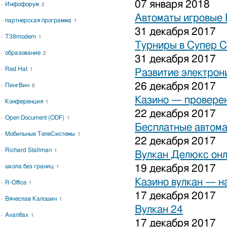
07 января 2018
Инфофорум
2
Автоматы игровые 
партнерская программа
1
31 декабря 2017
T38modem
1
Турниры в Супер С
образование
2
31 декабря 2017
Red Hat
1
Развитие электрон
26 декабря 2017
ПингВин
6
Казино — проверен
Конференция
1
22 декабря 2017
Open Document (ODF)
1
Бесплатные автома
Мобильные ТелеСистемы
1
22 декабря 2017
Richard Stallman
1
Вулкан Делюкс он
школа без границ
19 декабря 2017
1
Казино вулкан — н
R-Office
1
17 декабря 2017
Вячеслав Калошин
1
Вулкан 24
Avantfax
1
17 декабря 2017