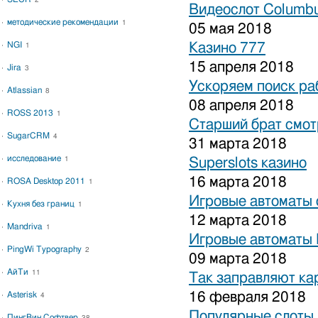
2
Видеослот Columbu
методические рекомендации
1
05 мая 2018
NGI
Казино 777
1
15 апреля 2018
Jira
3
Ускоряем поиск ра
Atlassian
8
08 апреля 2018
ROSS 2013
1
Старший брат смот
SugarCRM
4
31 марта 2018
исследование
1
Superslots казино
16 марта 2018
ROSA Desktop 2011
1
Игровые автоматы 
Кухня без границ
1
12 марта 2018
Mandriva
1
Игровые автоматы 
PingWi Typography
2
09 марта 2018
АйТи
11
Так заправляют к
16 февраля 2018
Asterisk
4
Популярные слоты 
ПингВин Софтвер