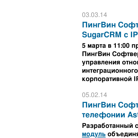
03.03.14
ПингВин Софт
SugarCRM с I
5 марта в 11:00
ПингВин Софтве
управления отно
интеграционного
корпоративной I
05.02.14
ПингВин Софтв
телефонии Ast
Разработанный 
модуль
объединя