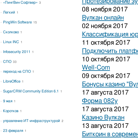
Протезирование зу
«ПингВин Софтвер»
3
08 ноября 2017
Легкий
1
Вулкан онлайн
PingWin Software
15
02 ноября 2017
Сколково
1
Классификация юр
11 октября 2017
Linux INC
1
Подключить платфо
Infosecurity 2011
1
10 октября 2017
СПО
33
Well-Com
переход на СПО
1
09 октября 2017
LibreOffice
1
Бонусы казино "Ву
SugarCRM Community Edition 6.1
17 августа 2017
1
Форма 082у
9 мая
1
17 августа 2017
Коротков
1
Казино Вулкан
управление ИТ-инфраструктурой
2
13 августа 2017
23 февраля
1
Биткоин в совреме