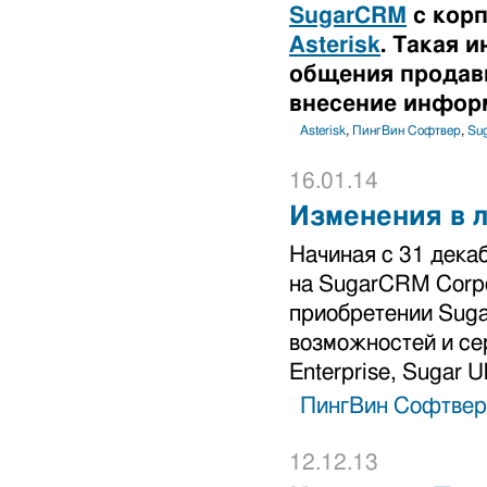
SugarCRM
с корп
Asterisk
. Такая 
общения продавц
внесение инфор
Asterisk
,
ПингВин Софтвер
,
Su
16.01.14
Изменения в 
Начиная с 31 дека
на SugarCRM Corpo
приобретении Suga
возможностей и сер
Enterprise, Sugar Ul
ПингВин Софтвер
12.12.13