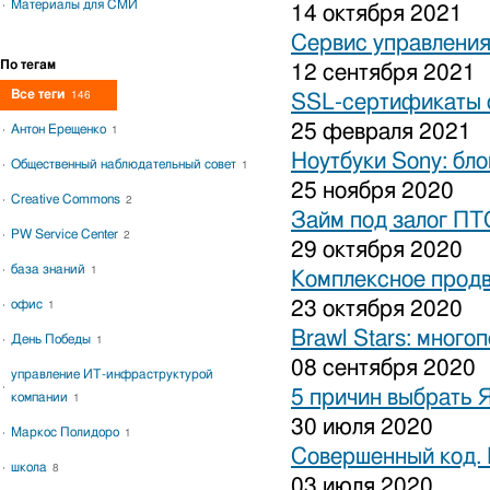
Материалы для СМИ
14 октября 2021
Сервис управления
По тегам
12 сентября 2021
Все теги
146
SSL-сертификаты о
25 февраля 2021
Антон Ерещенко
1
Ноутбуки Sony: бло
Общественный наблюдательный совет
1
25 ноября 2020
Creative Commons
2
Займ под залог ПТ
PW Service Center
2
29 октября 2020
база знаний
1
Комплексное продв
офис
23 октября 2020
1
Brawl Stars: много
День Победы
1
08 сентября 2020
управление ИТ-инфраструктурой
5 причин выбрать 
компании
1
30 июля 2020
Маркос Полидоро
1
Совершенный код.
школа
8
03 июля 2020