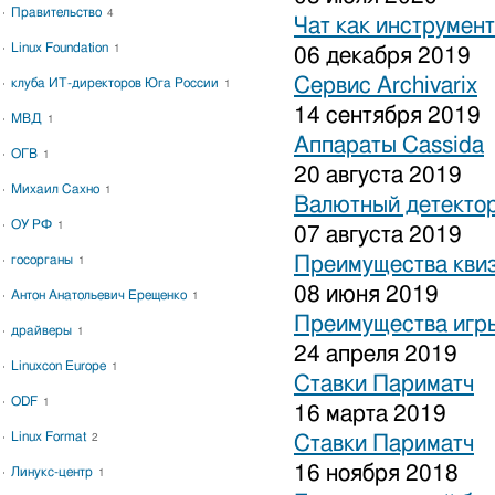
Правительство
4
Чат как инструмен
Linux Foundation
1
06 декабря 2019
Сервис Archivarix
клуба ИТ-директоров Юга России
1
14 сентября 2019
МВД
1
Аппараты Cassida
ОГВ
1
20 августа 2019
Михаил Сахно
1
Валютный детекто
ОУ РФ
1
07 августа 2019
госорганы
Преимущества кви
1
08 июня 2019
Антон Анатольевич Ерещенко
1
Преимущества игры
драйверы
1
24 апреля 2019
Linuxcon Europe
1
Ставки Париматч
ODF
1
16 марта 2019
Linux Format
2
Ставки Париматч
16 ноября 2018
Линукс-центр
1