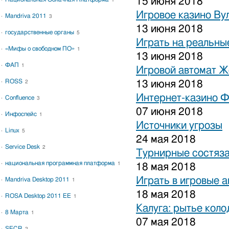
15 июня 2018
1
Игровое казино Ву
Mandriva 2011
3
13 июня 2018
государственные органы
5
Играть на реальные
«Мифы о свободном ПО»
1
13 июня 2018
ФАП
1
Игровой автомат 
ROSS
13 июня 2018
2
Интернет-казино 
Confluence
3
07 июня 2018
Инфоспейс
1
Источники угрозы
Linux
5
24 мая 2018
Service Desk
2
Турнирные состяза
национальная программная платформа
1
18 мая 2018
Играть в игровые 
Mandriva Desktop 2011
1
18 мая 2018
ROSA Desktop 2011 EE
1
Калуга: рытье коло
8 Марта
1
07 мая 2018
SECR