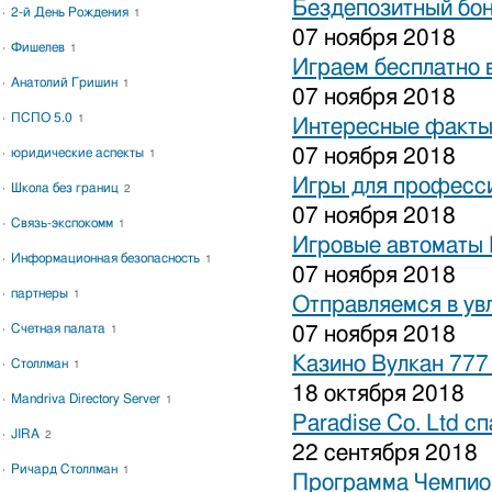
Бездепозитный бон
2-й День Рождения
1
07 ноября 2018
Фишелев
1
Играем бесплатно 
Анатолий Гришин
1
07 ноября 2018
ПСПО 5.0
1
Интересные факты 
07 ноября 2018
юридические аспекты
1
Игры для професси
Школа без границ
2
07 ноября 2018
Связь-экспокомм
1
Игровые автоматы 
Информационная безопасность
1
07 ноября 2018
партнеры
1
Отправляемся в ув
Счетная палата
07 ноября 2018
1
Казино Вулкан 777
Столлман
1
18 октября 2018
Mandriva Directory Server
1
Paradise Co. Ltd с
JIRA
2
22 сентября 2018
Ричард Столлман
1
Программа Чемпион