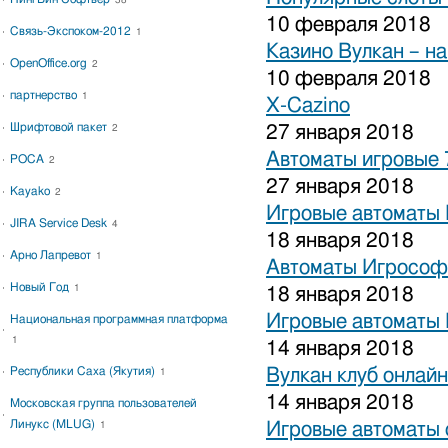
38
10 февраля 2018
Связь-Экспоком-2012
1
Казино Вулкан – на
OpenOffice.org
2
10 февраля 2018
партнерство
1
X-Cazino
Шрифтовой пакет
27 января 2018
2
Автоматы игровые 
РОСА
2
27 января 2018
Kayako
2
Игровые автоматы 
JIRA Service Desk
4
18 января 2018
Арно Лапревот
1
Автоматы Игрософ
Новый Год
1
18 января 2018
Игровые автоматы 
Национальная программная платформа
1
14 января 2018
Республики Саха (Якутия)
Вулкан клуб онлайн
1
14 января 2018
Московская группа пользователей
Линукс (MLUG)
Игровые автоматы 
1