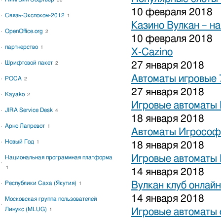
38
10 февраля 2018
Связь-Экспоком-2012
1
Казино Вулкан – на
OpenOffice.org
2
10 февраля 2018
партнерство
1
X-Cazino
Шрифтовой пакет
27 января 2018
2
Автоматы игровые 
РОСА
2
27 января 2018
Kayako
2
Игровые автоматы 
JIRA Service Desk
4
18 января 2018
Арно Лапревот
1
Автоматы Игрософ
Новый Год
1
18 января 2018
Игровые автоматы 
Национальная программная платформа
1
14 января 2018
Республики Саха (Якутия)
Вулкан клуб онлайн
1
14 января 2018
Московская группа пользователей
Линукс (MLUG)
Игровые автоматы 
1