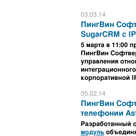
03.03.14
ПингВин Софт
SugarCRM с I
5 марта в 11:00
ПингВин Софтве
управления отно
интеграционного
корпоративной I
05.02.14
ПингВин Софтв
телефонии Ast
Разработанный 
модуль
объединя