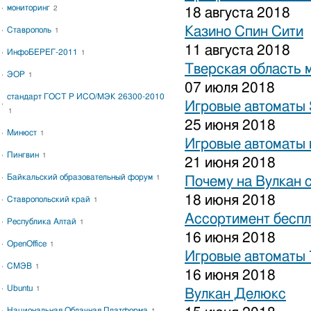
мониторинг
2
18 августа 2018
Казино Спин Сити
Ставрополь
1
11 августа 2018
ИнфоБЕРЕГ-2011
1
Тверская область 
ЭОР
1
07 июля 2018
стандарт ГОСТ Р ИСО/МЭК 26300-2010
Игровые автоматы S
1
25 июня 2018
Минюст
1
Игровые автоматы 
Пингвин
1
21 июня 2018
Байкальский образовательный форум
1
Почему на Вулкан 
18 июня 2018
Ставропольский край
1
Ассортимент беспл
Республика Алтай
1
16 июня 2018
OpenOffice
1
Игровые автоматы
СМЭВ
1
16 июня 2018
Ubuntu
1
Вулкан Делюкс
Национальная Облачная Платформа