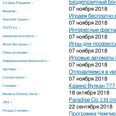
Бездепозитный бон
2-й День Рождения
1
07 ноября 2018
Фишелев
1
Играем бесплатно 
Анатолий Гришин
1
07 ноября 2018
ПСПО 5.0
1
Интересные факты 
07 ноября 2018
юридические аспекты
1
Игры для професси
Школа без границ
2
07 ноября 2018
Связь-экспокомм
1
Игровые автоматы 
Информационная безопасность
1
07 ноября 2018
партнеры
1
Отправляемся в ув
Счетная палата
07 ноября 2018
1
Казино Вулкан 777
Столлман
1
18 октября 2018
Mandriva Directory Server
1
Paradise Co. Ltd с
JIRA
2
22 сентября 2018
Ричард Столлман
1
Программа Чемпион