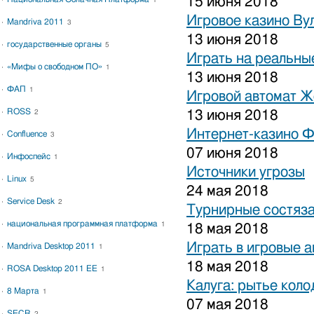
15 июня 2018
1
Игровое казино Ву
Mandriva 2011
3
13 июня 2018
государственные органы
5
Играть на реальные
«Мифы о свободном ПО»
1
13 июня 2018
ФАП
1
Игровой автомат 
ROSS
13 июня 2018
2
Интернет-казино 
Confluence
3
07 июня 2018
Инфоспейс
1
Источники угрозы
Linux
5
24 мая 2018
Service Desk
2
Турнирные состяза
национальная программная платформа
1
18 мая 2018
Играть в игровые 
Mandriva Desktop 2011
1
18 мая 2018
ROSA Desktop 2011 EE
1
Калуга: рытье коло
8 Марта
1
07 мая 2018
SECR