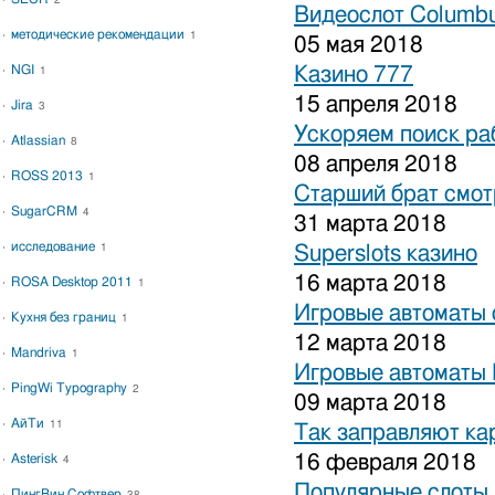
2
Видеослот Columbu
методические рекомендации
1
05 мая 2018
NGI
Казино 777
1
15 апреля 2018
Jira
3
Ускоряем поиск ра
Atlassian
8
08 апреля 2018
ROSS 2013
1
Старший брат смот
SugarCRM
4
31 марта 2018
исследование
1
Superslots казино
16 марта 2018
ROSA Desktop 2011
1
Игровые автоматы 
Кухня без границ
1
12 марта 2018
Mandriva
1
Игровые автоматы 
PingWi Typography
2
09 марта 2018
АйТи
11
Так заправляют к
16 февраля 2018
Asterisk
4
Популярные слоты 
ПингВин Софтвер