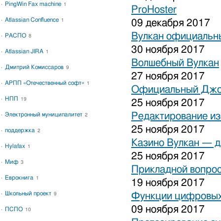
PingWin Fax machine
1
ProHoster
Atlassian Confluence
1
09 декабря 2017
Вулкан официальны
РАСПО
8
30 ноября 2017
Atlassian JIRA
1
Волшебный Вулкан
Дмитрий Комиссаров
9
27 ноября 2017
АРПП «Отечественный софт»
1
Официальный Джо
НПП
19
25 ноября 2017
Редактирование и
Электронный муниципалитет
2
25 ноября 2017
поддержка
2
Казино Вулкан — дл
Hylafax
1
25 ноября 2017
Миф
3
Прикладной вопрос
Еврокнига
1
19 ноября 2017
Школьный проект
Функции цифровых
9
09 ноября 2017
ПСПО
10