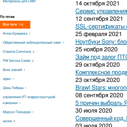
Материалы для СМИ
14 октября 2021
Сервис управления
По тегам
12 сентября 2021
Все теги
146
SSL-сертификаты о
25 февраля 2021
Антон Ерещенко
1
Ноутбуки Sony: бло
Общественный наблюдательный совет
1
25 ноября 2020
Creative Commons
2
Займ под залог ПТ
PW Service Center
2
29 октября 2020
база знаний
1
Комплексное продв
офис
23 октября 2020
1
Brawl Stars: много
День Победы
1
08 сентября 2020
управление ИТ-инфраструктурой
5 причин выбрать 
компании
1
30 июля 2020
Маркос Полидоро
1
Совершенный код.
школа
8
03 июля 2020