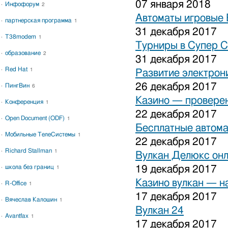
07 января 2018
Инфофорум
2
Автоматы игровые 
партнерская программа
1
31 декабря 2017
T38modem
1
Турниры в Супер С
образование
2
31 декабря 2017
Red Hat
1
Развитие электрон
26 декабря 2017
ПингВин
6
Казино — проверен
Конференция
1
22 декабря 2017
Open Document (ODF)
1
Бесплатные автома
Мобильные ТелеСистемы
1
22 декабря 2017
Richard Stallman
1
Вулкан Делюкс он
школа без границ
19 декабря 2017
1
Казино вулкан — н
R-Office
1
17 декабря 2017
Вячеслав Калошин
1
Вулкан 24
Avantfax
1
17 декабря 2017