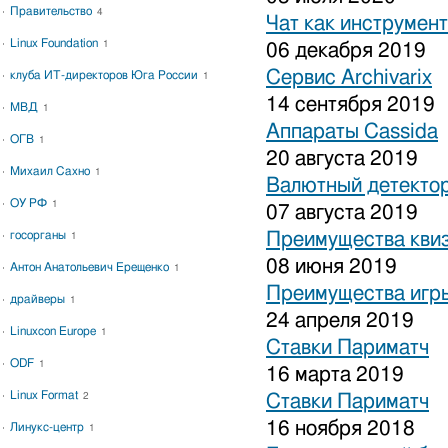
Правительство
4
Чат как инструмен
Linux Foundation
1
06 декабря 2019
Сервис Archivarix
клуба ИТ-директоров Юга России
1
14 сентября 2019
МВД
1
Аппараты Cassida
ОГВ
1
20 августа 2019
Михаил Сахно
1
Валютный детекто
ОУ РФ
1
07 августа 2019
госорганы
Преимущества кви
1
08 июня 2019
Антон Анатольевич Ерещенко
1
Преимущества игры
драйверы
1
24 апреля 2019
Linuxcon Europe
1
Ставки Париматч
ODF
1
16 марта 2019
Linux Format
2
Ставки Париматч
16 ноября 2018
Линукс-центр
1