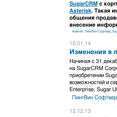
SugarCRM
с корп
Asterisk
. Такая 
общения продавц
внесение инфор
Asterisk
,
ПингВин Софтвер
,
Su
16.01.14
Изменения в 
Начиная с 31 дека
на SugarCRM Corpo
приобретении Suga
возможностей и сер
Enterprise, Sugar Ul
ПингВин Софтвер
12.12.13