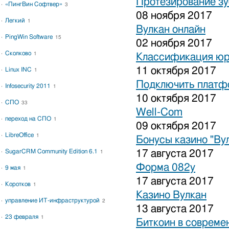
Протезирование зу
«ПингВин Софтвер»
3
08 ноября 2017
Легкий
1
Вулкан онлайн
PingWin Software
15
02 ноября 2017
Сколково
1
Классификация юр
11 октября 2017
Linux INC
1
Подключить платфо
Infosecurity 2011
1
10 октября 2017
СПО
33
Well-Com
переход на СПО
1
09 октября 2017
LibreOffice
1
Бонусы казино "Ву
SugarCRM Community Edition 6.1
17 августа 2017
1
Форма 082у
9 мая
1
17 августа 2017
Коротков
1
Казино Вулкан
управление ИТ-инфраструктурой
2
13 августа 2017
23 февраля
1
Биткоин в совреме