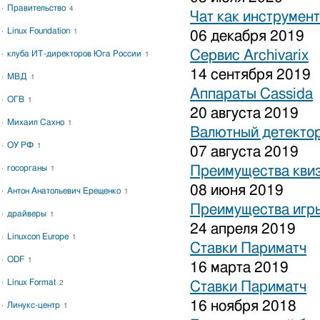
Правительство
4
Чат как инструмен
Linux Foundation
1
06 декабря 2019
Сервис Archivarix
клуба ИТ-директоров Юга России
1
14 сентября 2019
МВД
1
Аппараты Cassida
ОГВ
1
20 августа 2019
Михаил Сахно
1
Валютный детекто
ОУ РФ
1
07 августа 2019
госорганы
Преимущества кви
1
08 июня 2019
Антон Анатольевич Ерещенко
1
Преимущества игры
драйверы
1
24 апреля 2019
Linuxcon Europe
1
Ставки Париматч
ODF
1
16 марта 2019
Linux Format
2
Ставки Париматч
16 ноября 2018
Линукс-центр
1