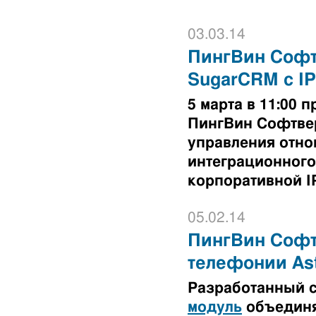
03.03.14
ПингВин Софт
SugarCRM с I
5 марта в 11:00
ПингВин Софтве
управления отно
интеграционного
корпоративной I
05.02.14
ПингВин Софтв
телефонии Ast
Разработанный 
модуль
объединя