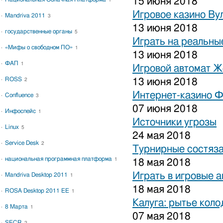
15 июня 2018
1
Игровое казино Ву
Mandriva 2011
3
13 июня 2018
государственные органы
5
Играть на реальные
«Мифы о свободном ПО»
1
13 июня 2018
ФАП
1
Игровой автомат 
ROSS
13 июня 2018
2
Интернет-казино 
Confluence
3
07 июня 2018
Инфоспейс
1
Источники угрозы
Linux
5
24 мая 2018
Service Desk
2
Турнирные состяза
национальная программная платформа
1
18 мая 2018
Играть в игровые 
Mandriva Desktop 2011
1
18 мая 2018
ROSA Desktop 2011 EE
1
Калуга: рытье коло
8 Марта
1
07 мая 2018
SECR