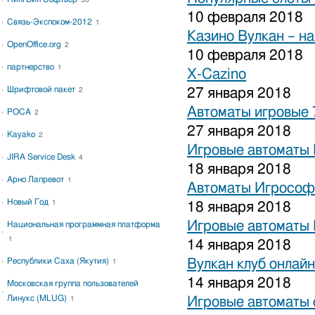
38
10 февраля 2018
Связь-Экспоком-2012
1
Казино Вулкан – на
OpenOffice.org
2
10 февраля 2018
партнерство
1
X-Cazino
Шрифтовой пакет
27 января 2018
2
Автоматы игровые 
РОСА
2
27 января 2018
Kayako
2
Игровые автоматы 
JIRA Service Desk
4
18 января 2018
Арно Лапревот
1
Автоматы Игрософ
Новый Год
1
18 января 2018
Игровые автоматы 
Национальная программная платформа
1
14 января 2018
Республики Саха (Якутия)
Вулкан клуб онлайн
1
14 января 2018
Московская группа пользователей
Линукс (MLUG)
Игровые автоматы 
1