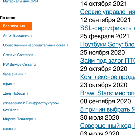
Материалы для СМИ
14 октября 2021
Сервис управления
По тегам
12 сентября 2021
Все теги
146
SSL-сертификаты о
25 февраля 2021
Антон Ерещенко
1
Ноутбуки Sony: бло
Общественный наблюдательный совет
1
25 ноября 2020
Creative Commons
2
Займ под залог ПТ
PW Service Center
2
29 октября 2020
база знаний
1
Комплексное продв
офис
23 октября 2020
1
Brawl Stars: много
День Победы
1
08 сентября 2020
управление ИТ-инфраструктурой
5 причин выбрать 
компании
1
30 июля 2020
Маркос Полидоро
1
Совершенный код.
школа
8
03 июля 2020