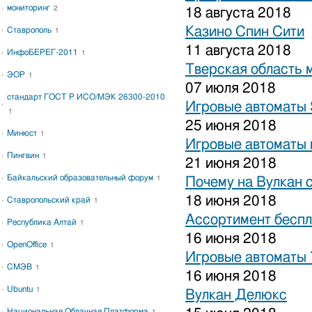
мониторинг
2
18 августа 2018
Казино Спин Сити
Ставрополь
1
11 августа 2018
ИнфоБЕРЕГ-2011
1
Тверская область 
ЭОР
1
07 июля 2018
стандарт ГОСТ Р ИСО/МЭК 26300-2010
Игровые автоматы S
1
25 июня 2018
Минюст
1
Игровые автоматы 
Пингвин
1
21 июня 2018
Байкальский образовательный форум
1
Почему на Вулкан 
18 июня 2018
Ставропольский край
1
Ассортимент беспл
Республика Алтай
1
16 июня 2018
OpenOffice
1
Игровые автоматы
СМЭВ
1
16 июня 2018
Ubuntu
1
Вулкан Делюкс
Национальная Облачная Платформа