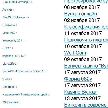
Протезирование зу
«ПингВин Софтвер»
3
08 ноября 2017
Легкий
1
Вулкан онлайн
PingWin Software
15
02 ноября 2017
Сколково
1
Классификация юр
11 октября 2017
Linux INC
1
Подключить платфо
Infosecurity 2011
1
10 октября 2017
СПО
33
Well-Com
переход на СПО
1
09 октября 2017
LibreOffice
1
Бонусы казино "Ву
SugarCRM Community Edition 6.1
17 августа 2017
1
Форма 082у
9 мая
1
17 августа 2017
Коротков
1
Казино Вулкан
управление ИТ-инфраструктурой
2
13 августа 2017
23 февраля
1
Биткоин в совреме