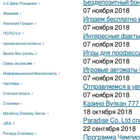
Бездепозитный бон
2-й День Рождения
1
07 ноября 2018
Фишелев
1
Играем бесплатно 
Анатолий Гришин
1
07 ноября 2018
ПСПО 5.0
1
Интересные факты 
07 ноября 2018
юридические аспекты
1
Игры для професси
Школа без границ
2
07 ноября 2018
Связь-экспокомм
1
Игровые автоматы 
Информационная безопасность
1
07 ноября 2018
партнеры
1
Отправляемся в ув
Счетная палата
07 ноября 2018
1
Казино Вулкан 777
Столлман
1
18 октября 2018
Mandriva Directory Server
1
Paradise Co. Ltd с
JIRA
2
22 сентября 2018
Ричард Столлман
1
Программа Чемпион