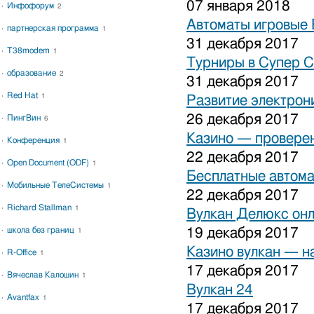
07 января 2018
Инфофорум
2
Автоматы игровые 
партнерская программа
1
31 декабря 2017
T38modem
1
Турниры в Супер С
образование
2
31 декабря 2017
Red Hat
1
Развитие электрон
26 декабря 2017
ПингВин
6
Казино — проверен
Конференция
1
22 декабря 2017
Open Document (ODF)
1
Бесплатные автома
Мобильные ТелеСистемы
1
22 декабря 2017
Richard Stallman
1
Вулкан Делюкс он
школа без границ
19 декабря 2017
1
Казино вулкан — н
R-Office
1
17 декабря 2017
Вячеслав Калошин
1
Вулкан 24
Avantfax
1
17 декабря 2017