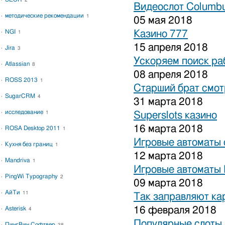
2
Видеослот Columbu
методические рекомендации
1
05 мая 2018
NGI
Казино 777
1
15 апреля 2018
Jira
3
Ускоряем поиск ра
Atlassian
8
08 апреля 2018
ROSS 2013
1
Старший брат смот
SugarCRM
4
31 марта 2018
исследование
1
Superslots казино
16 марта 2018
ROSA Desktop 2011
1
Игровые автоматы 
Кухня без границ
1
12 марта 2018
Mandriva
1
Игровые автоматы 
PingWi Typography
2
09 марта 2018
АйТи
11
Так заправляют к
16 февраля 2018
Asterisk
4
Популярные слоты 
ПингВин Софтвер