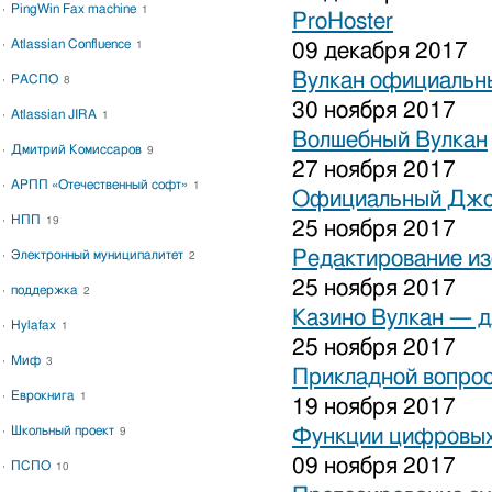
PingWin Fax machine
1
ProHoster
Atlassian Confluence
1
09 декабря 2017
Вулкан официальны
РАСПО
8
30 ноября 2017
Atlassian JIRA
1
Волшебный Вулкан
Дмитрий Комиссаров
9
27 ноября 2017
АРПП «Отечественный софт»
1
Официальный Джо
НПП
19
25 ноября 2017
Редактирование и
Электронный муниципалитет
2
25 ноября 2017
поддержка
2
Казино Вулкан — дл
Hylafax
1
25 ноября 2017
Миф
3
Прикладной вопрос
Еврокнига
1
19 ноября 2017
Школьный проект
Функции цифровых
9
09 ноября 2017
ПСПО
10