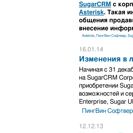
SugarCRM
с корп
Asterisk
. Такая 
общения продавц
внесение инфор
Asterisk
,
ПингВин Софтвер
,
Su
16.01.14
Изменения в 
Начиная с 31 дека
на SugarCRM Corpo
приобретении Suga
возможностей и сер
Enterprise, Sugar Ul
ПингВин Софтвер
12.12.13