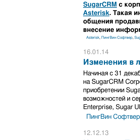
SugarCRM
с корп
Asterisk
. Такая 
общения продавц
внесение инфор
Asterisk
,
ПингВин Софтвер
,
Su
16.01.14
Изменения в 
Начиная с 31 дека
на SugarCRM Corpo
приобретении Suga
возможностей и сер
Enterprise, Sugar Ul
ПингВин Софтвер
12.12.13