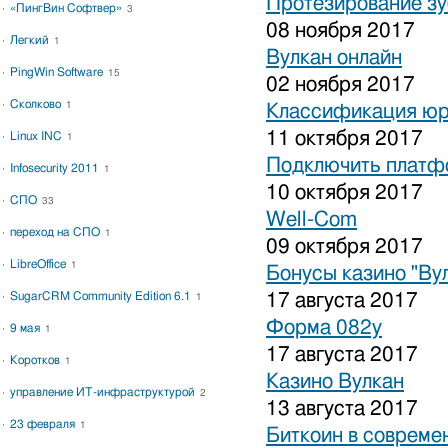
Протезирование зу
«ПингВин Софтвер»
3
08 ноября 2017
Легкий
1
Вулкан онлайн
PingWin Software
15
02 ноября 2017
Сколково
1
Классификация юр
11 октября 2017
Linux INC
1
Подключить платфо
Infosecurity 2011
1
10 октября 2017
СПО
33
Well-Com
переход на СПО
1
09 октября 2017
LibreOffice
1
Бонусы казино "Ву
SugarCRM Community Edition 6.1
17 августа 2017
1
Форма 082у
9 мая
1
17 августа 2017
Коротков
1
Казино Вулкан
управление ИТ-инфраструктурой
2
13 августа 2017
23 февраля
1
Биткоин в совреме