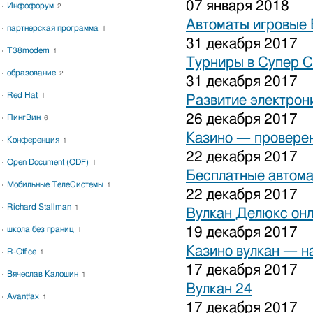
07 января 2018
Инфофорум
2
Автоматы игровые 
партнерская программа
1
31 декабря 2017
T38modem
1
Турниры в Супер С
образование
2
31 декабря 2017
Red Hat
1
Развитие электрон
26 декабря 2017
ПингВин
6
Казино — проверен
Конференция
1
22 декабря 2017
Open Document (ODF)
1
Бесплатные автома
Мобильные ТелеСистемы
1
22 декабря 2017
Richard Stallman
1
Вулкан Делюкс он
школа без границ
19 декабря 2017
1
Казино вулкан — н
R-Office
1
17 декабря 2017
Вячеслав Калошин
1
Вулкан 24
Avantfax
1
17 декабря 2017