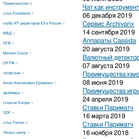
Правительство
4
Чат как инструмен
Linux Foundation
1
06 декабря 2019
Сервис Archivarix
клуба ИТ-директоров Юга России
1
14 сентября 2019
МВД
1
Аппараты Cassida
ОГВ
1
20 августа 2019
Михаил Сахно
1
Валютный детекто
ОУ РФ
1
07 августа 2019
госорганы
Преимущества кви
1
08 июня 2019
Антон Анатольевич Ерещенко
1
Преимущества игры
драйверы
1
24 апреля 2019
Linuxcon Europe
1
Ставки Париматч
ODF
1
16 марта 2019
Linux Format
2
Ставки Париматч
16 ноября 2018
Линукс-центр
1