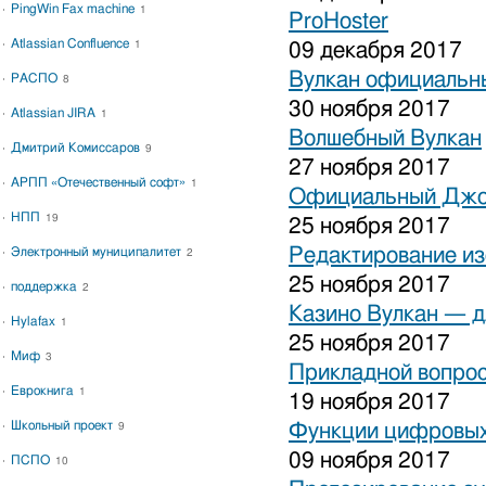
PingWin Fax machine
1
ProHoster
Atlassian Confluence
1
09 декабря 2017
Вулкан официальны
РАСПО
8
30 ноября 2017
Atlassian JIRA
1
Волшебный Вулкан
Дмитрий Комиссаров
9
27 ноября 2017
АРПП «Отечественный софт»
1
Официальный Джо
НПП
19
25 ноября 2017
Редактирование и
Электронный муниципалитет
2
25 ноября 2017
поддержка
2
Казино Вулкан — дл
Hylafax
1
25 ноября 2017
Миф
3
Прикладной вопрос
Еврокнига
1
19 ноября 2017
Школьный проект
Функции цифровых
9
09 ноября 2017
ПСПО
10