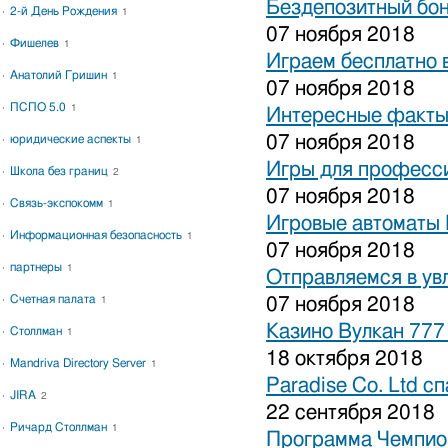
Бездепозитный бон
2-й День Рождения
1
07 ноября 2018
Фишелев
1
Играем бесплатно 
Анатолий Гришин
1
07 ноября 2018
ПСПО 5.0
1
Интересные факты 
07 ноября 2018
юридические аспекты
1
Игры для професси
Школа без границ
2
07 ноября 2018
Связь-экспокомм
1
Игровые автоматы 
Информационная безопасность
1
07 ноября 2018
партнеры
1
Отправляемся в ув
Счетная палата
07 ноября 2018
1
Казино Вулкан 777
Столлман
1
18 октября 2018
Mandriva Directory Server
1
Paradise Co. Ltd с
JIRA
2
22 сентября 2018
Ричард Столлман
1
Программа Чемпион