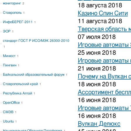
мониторинг
2
18 августа 2018
Казино Спин Сити
Ставрополь
1
11 августа 2018
ИнфоБЕРЕГ-2011
1
Тверская область 
ЭОР
1
07 июля 2018
стандарт ГОСТ Р ИСО/МЭК 26300-2010
Игровые автоматы S
1
25 июня 2018
Минюст
1
Игровые автоматы 
Пингвин
1
21 июня 2018
Байкальский образовательный форум
1
Почему на Вулкан 
18 июня 2018
Ставропольский край
1
Ассортимент беспл
Республика Алтай
1
16 июня 2018
OpenOffice
1
Игровые автоматы
СМЭВ
1
16 июня 2018
Ubuntu
1
Вулкан Делюкс
Национальная Облачная Платформа