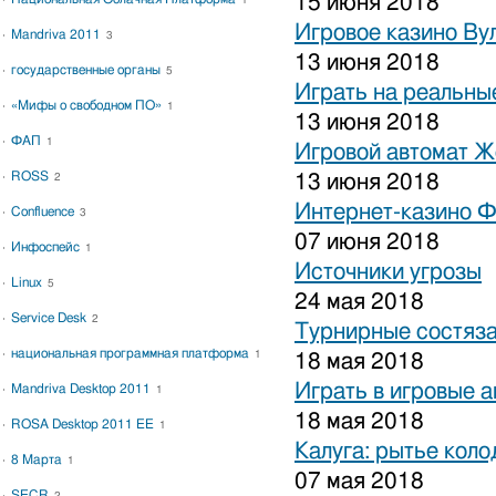
15 июня 2018
1
Игровое казино Ву
Mandriva 2011
3
13 июня 2018
государственные органы
5
Играть на реальные
«Мифы о свободном ПО»
1
13 июня 2018
ФАП
1
Игровой автомат 
ROSS
13 июня 2018
2
Интернет-казино 
Confluence
3
07 июня 2018
Инфоспейс
1
Источники угрозы
Linux
5
24 мая 2018
Service Desk
2
Турнирные состяза
национальная программная платформа
1
18 мая 2018
Играть в игровые 
Mandriva Desktop 2011
1
18 мая 2018
ROSA Desktop 2011 EE
1
Калуга: рытье коло
8 Марта
1
07 мая 2018
SECR