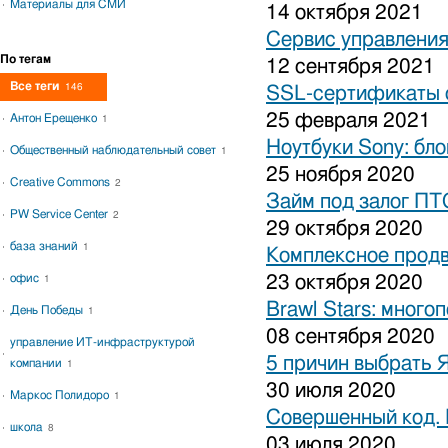
Материалы для СМИ
14 октября 2021
Сервис управления
По тегам
12 сентября 2021
Все теги
146
SSL-сертификаты о
25 февраля 2021
Антон Ерещенко
1
Ноутбуки Sony: бло
Общественный наблюдательный совет
1
25 ноября 2020
Creative Commons
2
Займ под залог ПТ
PW Service Center
2
29 октября 2020
база знаний
1
Комплексное продв
офис
23 октября 2020
1
Brawl Stars: много
День Победы
1
08 сентября 2020
управление ИТ-инфраструктурой
5 причин выбрать 
компании
1
30 июля 2020
Маркос Полидоро
1
Совершенный код.
школа
8
03 июля 2020