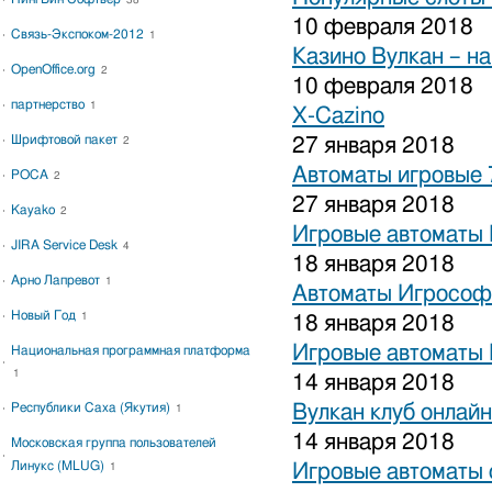
38
10 февраля 2018
Связь-Экспоком-2012
1
Казино Вулкан – на
OpenOffice.org
2
10 февраля 2018
партнерство
1
X-Cazino
Шрифтовой пакет
27 января 2018
2
Автоматы игровые 
РОСА
2
27 января 2018
Kayako
2
Игровые автоматы 
JIRA Service Desk
4
18 января 2018
Арно Лапревот
1
Автоматы Игрософ
Новый Год
1
18 января 2018
Игровые автоматы 
Национальная программная платформа
1
14 января 2018
Республики Саха (Якутия)
Вулкан клуб онлайн
1
14 января 2018
Московская группа пользователей
Линукс (MLUG)
Игровые автоматы 
1