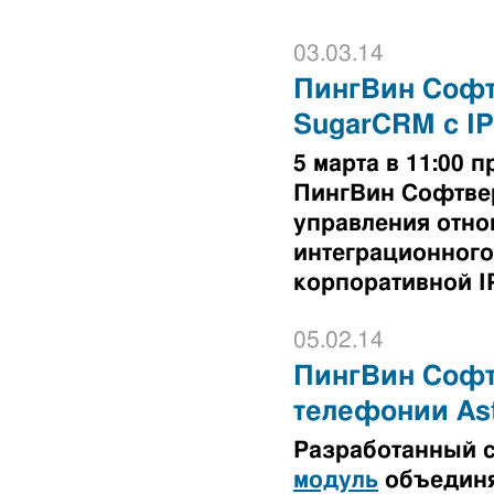
03.03.14
ПингВин Софт
SugarCRM с I
5 марта в 11:00
ПингВин Софтве
управления отно
интеграционного
корпоративной I
05.02.14
ПингВин Софтв
телефонии Ast
Разработанный 
модуль
объединя