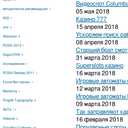
2
Видеослот Columbu
методические рекомендации
1
05 мая 2018
NGI
Казино 777
1
15 апреля 2018
Jira
3
Ускоряем поиск ра
Atlassian
8
08 апреля 2018
ROSS 2013
1
Старший брат смот
SugarCRM
4
31 марта 2018
исследование
1
Superslots казино
16 марта 2018
ROSA Desktop 2011
1
Игровые автоматы 
Кухня без границ
1
12 марта 2018
Mandriva
1
Игровые автоматы 
PingWi Typography
2
09 марта 2018
АйТи
11
Так заправляют к
16 февраля 2018
Asterisk
4
Популярные слоты 
ПингВин Софтвер