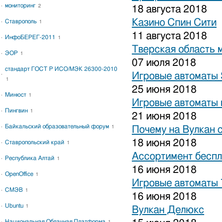
мониторинг
2
18 августа 2018
Казино Спин Сити
Ставрополь
1
11 августа 2018
ИнфоБЕРЕГ-2011
1
Тверская область 
ЭОР
1
07 июля 2018
стандарт ГОСТ Р ИСО/МЭК 26300-2010
Игровые автоматы S
1
25 июня 2018
Минюст
1
Игровые автоматы 
Пингвин
1
21 июня 2018
Байкальский образовательный форум
1
Почему на Вулкан 
18 июня 2018
Ставропольский край
1
Ассортимент беспл
Республика Алтай
1
16 июня 2018
OpenOffice
1
Игровые автоматы
СМЭВ
1
16 июня 2018
Ubuntu
1
Вулкан Делюкс
Национальная Облачная Платформа