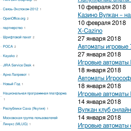
38
10 февраля 2018
Связь-Экспоком-2012
1
Казино Вулкан – на
OpenOffice.org
2
10 февраля 2018
партнерство
1
X-Cazino
Шрифтовой пакет
27 января 2018
2
Автоматы игровые 
РОСА
2
27 января 2018
Kayako
2
Игровые автоматы 
JIRA Service Desk
4
18 января 2018
Арно Лапревот
1
Автоматы Игрософ
Новый Год
1
18 января 2018
Игровые автоматы 
Национальная программная платформа
1
14 января 2018
Республики Саха (Якутия)
Вулкан клуб онлайн
1
14 января 2018
Московская группа пользователей
Линукс (MLUG)
Игровые автоматы 
1