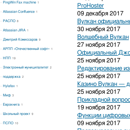
PingWin Fax machine
1
ProHoster
Atlassian Confluence
1
09 декабря 2017
Вулкан официальны
РАСПО
8
30 ноября 2017
Atlassian JIRA
1
Волшебный Вулкан
Дмитрий Комиссаров
9
27 ноября 2017
АРПП «Отечественный софт»
1
Официальный Джо
НПП
19
25 ноября 2017
Редактирование и
Электронный муниципалитет
2
25 ноября 2017
поддержка
2
Казино Вулкан — дл
Hylafax
1
25 ноября 2017
Миф
3
Прикладной вопрос
Еврокнига
1
19 ноября 2017
Школьный проект
Функции цифровых
9
09 ноября 2017
ПСПО
10