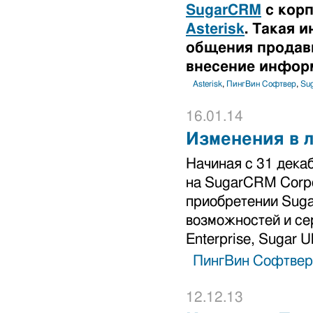
SugarCRM
с корп
Asterisk
. Такая 
общения продавц
внесение инфор
Asterisk
,
ПингВин Софтвер
,
Su
16.01.14
Изменения в 
Начиная с 31 дека
на SugarCRM Corpo
приобретении Suga
возможностей и сер
Enterprise, Sugar Ul
ПингВин Софтвер
12.12.13