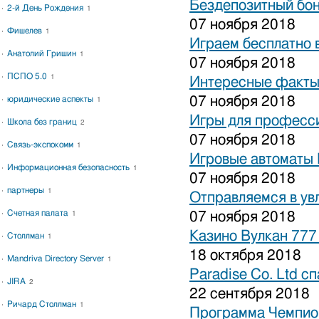
Бездепозитный бон
2-й День Рождения
1
07 ноября 2018
Фишелев
1
Играем бесплатно 
Анатолий Гришин
1
07 ноября 2018
ПСПО 5.0
1
Интересные факты 
07 ноября 2018
юридические аспекты
1
Игры для професси
Школа без границ
2
07 ноября 2018
Связь-экспокомм
1
Игровые автоматы 
Информационная безопасность
1
07 ноября 2018
партнеры
1
Отправляемся в ув
Счетная палата
07 ноября 2018
1
Казино Вулкан 777
Столлман
1
18 октября 2018
Mandriva Directory Server
1
Paradise Co. Ltd с
JIRA
2
22 сентября 2018
Ричард Столлман
1
Программа Чемпион