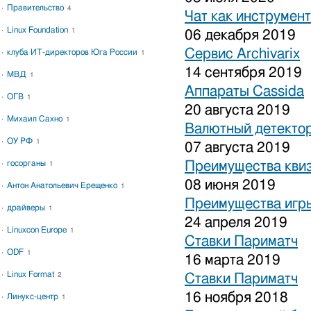
Правительство
4
Чат как инструмен
Linux Foundation
1
06 декабря 2019
Сервис Archivarix
клуба ИТ-директоров Юга России
1
14 сентября 2019
МВД
1
Аппараты Cassida
ОГВ
1
20 августа 2019
Михаил Сахно
1
Валютный детекто
ОУ РФ
1
07 августа 2019
госорганы
Преимущества кви
1
08 июня 2019
Антон Анатольевич Ерещенко
1
Преимущества игры
драйверы
1
24 апреля 2019
Linuxcon Europe
1
Ставки Париматч
ODF
1
16 марта 2019
Linux Format
2
Ставки Париматч
16 ноября 2018
Линукс-центр
1