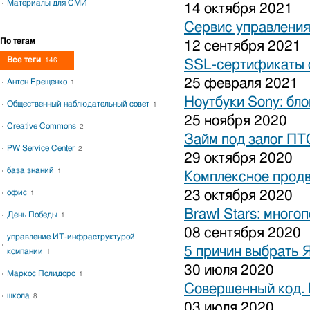
Материалы для СМИ
14 октября 2021
Сервис управления
По тегам
12 сентября 2021
Все теги
146
SSL-сертификаты о
25 февраля 2021
Антон Ерещенко
1
Ноутбуки Sony: бло
Общественный наблюдательный совет
1
25 ноября 2020
Creative Commons
2
Займ под залог ПТ
PW Service Center
2
29 октября 2020
база знаний
1
Комплексное продв
офис
23 октября 2020
1
Brawl Stars: много
День Победы
1
08 сентября 2020
управление ИТ-инфраструктурой
5 причин выбрать 
компании
1
30 июля 2020
Маркос Полидоро
1
Совершенный код.
школа
8
03 июля 2020