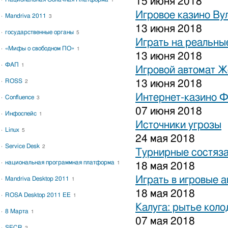
15 июня 2018
1
Игровое казино Ву
Mandriva 2011
3
13 июня 2018
государственные органы
5
Играть на реальные
«Мифы о свободном ПО»
1
13 июня 2018
ФАП
1
Игровой автомат 
ROSS
13 июня 2018
2
Интернет-казино 
Confluence
3
07 июня 2018
Инфоспейс
1
Источники угрозы
Linux
5
24 мая 2018
Service Desk
2
Турнирные состяза
национальная программная платформа
1
18 мая 2018
Играть в игровые 
Mandriva Desktop 2011
1
18 мая 2018
ROSA Desktop 2011 EE
1
Калуга: рытье коло
8 Марта
1
07 мая 2018
SECR