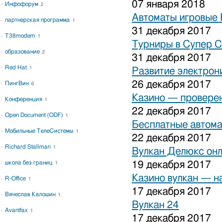
07 января 2018
Инфофорум
2
Автоматы игровые 
партнерская программа
1
31 декабря 2017
T38modem
1
Турниры в Супер С
образование
2
31 декабря 2017
Red Hat
1
Развитие электрон
26 декабря 2017
ПингВин
6
Казино — проверен
Конференция
1
22 декабря 2017
Open Document (ODF)
1
Бесплатные автома
Мобильные ТелеСистемы
1
22 декабря 2017
Richard Stallman
1
Вулкан Делюкс он
школа без границ
19 декабря 2017
1
Казино вулкан — н
R-Office
1
17 декабря 2017
Вячеслав Калошин
1
Вулкан 24
Avantfax
1
17 декабря 2017