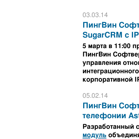
03.03.14
ПингВин Софт
SugarCRM с I
5 марта в 11:00
ПингВин Софтве
управления отно
интеграционного
корпоративной I
05.02.14
ПингВин Софтв
телефонии Ast
Разработанный 
модуль
объединя