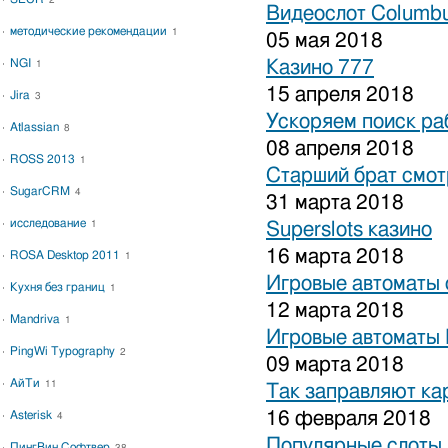
2
Видеослот Columbu
методические рекомендации
1
05 мая 2018
NGI
Казино 777
1
15 апреля 2018
Jira
3
Ускоряем поиск ра
Atlassian
8
08 апреля 2018
ROSS 2013
1
Старший брат смот
SugarCRM
4
31 марта 2018
исследование
1
Superslots казино
16 марта 2018
ROSA Desktop 2011
1
Игровые автоматы 
Кухня без границ
1
12 марта 2018
Mandriva
1
Игровые автоматы 
PingWi Typography
2
09 марта 2018
АйТи
11
Так заправляют к
16 февраля 2018
Asterisk
4
Популярные слоты 
ПингВин Софтвер