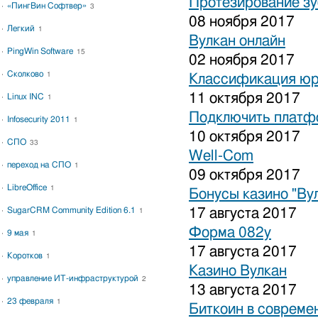
Протезирование зу
«ПингВин Софтвер»
3
08 ноября 2017
Легкий
1
Вулкан онлайн
PingWin Software
15
02 ноября 2017
Сколково
1
Классификация юр
11 октября 2017
Linux INC
1
Подключить платфо
Infosecurity 2011
1
10 октября 2017
СПО
33
Well-Com
переход на СПО
1
09 октября 2017
LibreOffice
1
Бонусы казино "Ву
SugarCRM Community Edition 6.1
17 августа 2017
1
Форма 082у
9 мая
1
17 августа 2017
Коротков
1
Казино Вулкан
управление ИТ-инфраструктурой
2
13 августа 2017
23 февраля
1
Биткоин в совреме