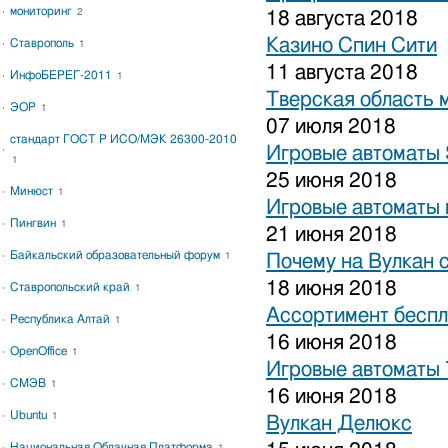
мониторинг
2
18 августа 2018
Казино Спин Сити
Ставрополь
1
11 августа 2018
ИнфоБЕРЕГ-2011
1
Тверская область 
ЭОР
1
07 июля 2018
стандарт ГОСТ Р ИСО/МЭК 26300-2010
Игровые автоматы S
1
25 июня 2018
Минюст
1
Игровые автоматы 
Пингвин
1
21 июня 2018
Байкальский образовательный форум
1
Почему на Вулкан 
18 июня 2018
Ставропольский край
1
Ассортимент беспл
Республика Алтай
1
16 июня 2018
OpenOffice
1
Игровые автоматы
СМЭВ
1
16 июня 2018
Ubuntu
1
Вулкан Делюкс
Национальная Облачная Платформа