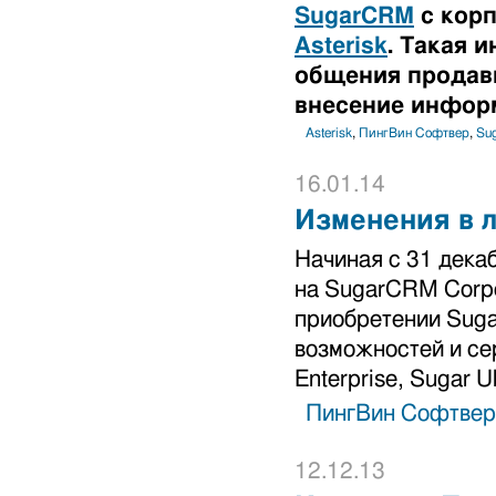
SugarCRM
с корп
Asterisk
. Такая 
общения продавц
внесение инфор
Asterisk
,
ПингВин Софтвер
,
Su
16.01.14
Изменения в 
Начиная с 31 дека
на SugarCRM Corpo
приобретении Suga
возможностей и сер
Enterprise, Sugar Ul
ПингВин Софтвер
12.12.13