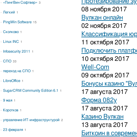
Протезирование зу
«ПингВин Софтвер»
3
08 ноября 2017
Легкий
1
Вулкан онлайн
PingWin Software
15
02 ноября 2017
Сколково
1
Классификация юр
11 октября 2017
Linux INC
1
Подключить платфо
Infosecurity 2011
1
10 октября 2017
СПО
33
Well-Com
переход на СПО
1
09 октября 2017
LibreOffice
1
Бонусы казино "Ву
SugarCRM Community Edition 6.1
17 августа 2017
1
Форма 082у
9 мая
1
17 августа 2017
Коротков
1
Казино Вулкан
управление ИТ-инфраструктурой
2
13 августа 2017
23 февраля
1
Биткоин в совреме