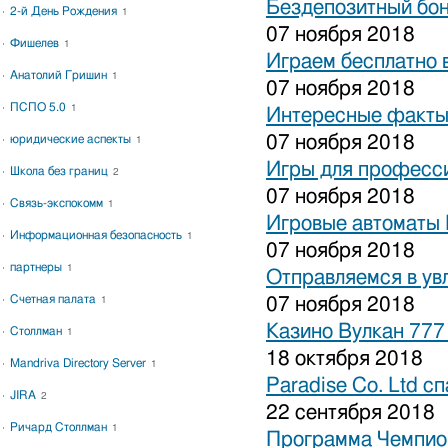
Бездепозитный бон
2-й День Рождения
1
07 ноября 2018
Фишелев
1
Играем бесплатно 
Анатолий Гришин
1
07 ноября 2018
ПСПО 5.0
1
Интересные факты 
07 ноября 2018
юридические аспекты
1
Игры для професси
Школа без границ
2
07 ноября 2018
Связь-экспокомм
1
Игровые автоматы 
Информационная безопасность
1
07 ноября 2018
партнеры
1
Отправляемся в ув
Счетная палата
07 ноября 2018
1
Казино Вулкан 777
Столлман
1
18 октября 2018
Mandriva Directory Server
1
Paradise Co. Ltd с
JIRA
2
22 сентября 2018
Ричард Столлман
1
Программа Чемпион