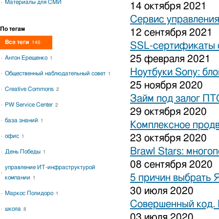
Материалы для СМИ
14 октября 2021
Сервис управления
По тегам
12 сентября 2021
Все теги
146
SSL-сертификаты о
25 февраля 2021
Антон Ерещенко
1
Ноутбуки Sony: бло
Общественный наблюдательный совет
1
25 ноября 2020
Creative Commons
2
Займ под залог ПТ
PW Service Center
2
29 октября 2020
база знаний
1
Комплексное продв
офис
23 октября 2020
1
Brawl Stars: много
День Победы
1
08 сентября 2020
управление ИТ-инфраструктурой
5 причин выбрать 
компании
1
30 июля 2020
Маркос Полидоро
1
Совершенный код.
школа
8
03 июля 2020