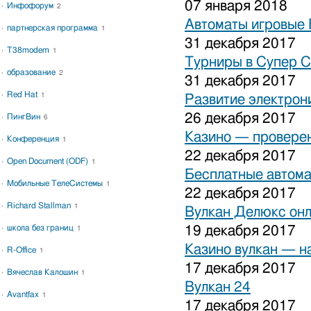
07 января 2018
Инфофорум
2
Автоматы игровые 
партнерская программа
1
31 декабря 2017
T38modem
1
Турниры в Супер С
образование
2
31 декабря 2017
Red Hat
1
Развитие электрон
26 декабря 2017
ПингВин
6
Казино — проверен
Конференция
1
22 декабря 2017
Open Document (ODF)
1
Бесплатные автома
Мобильные ТелеСистемы
1
22 декабря 2017
Richard Stallman
1
Вулкан Делюкс он
школа без границ
19 декабря 2017
1
Казино вулкан — н
R-Office
1
17 декабря 2017
Вячеслав Калошин
1
Вулкан 24
Avantfax
1
17 декабря 2017