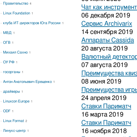
Правительство
4
Чат как инструмен
Linux Foundation
1
06 декабря 2019
Сервис Archivarix
клуба ИТ-директоров Юга России
1
14 сентября 2019
МВД
1
Аппараты Cassida
ОГВ
1
20 августа 2019
Михаил Сахно
1
Валютный детекто
ОУ РФ
1
07 августа 2019
госорганы
Преимущества кви
1
08 июня 2019
Антон Анатольевич Ерещенко
1
Преимущества игры
драйверы
1
24 апреля 2019
Linuxcon Europe
1
Ставки Париматч
ODF
1
16 марта 2019
Linux Format
2
Ставки Париматч
16 ноября 2018
Линукс-центр
1