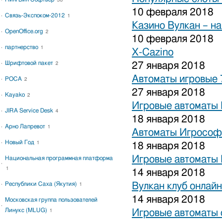
38
10 февраля 2018
Связь-Экспоком-2012
1
Казино Вулкан – на
OpenOffice.org
2
10 февраля 2018
партнерство
1
X-Cazino
Шрифтовой пакет
27 января 2018
2
Автоматы игровые 
РОСА
2
27 января 2018
Kayako
2
Игровые автоматы 
JIRA Service Desk
4
18 января 2018
Арно Лапревот
1
Автоматы Игрософ
Новый Год
1
18 января 2018
Игровые автоматы 
Национальная программная платформа
1
14 января 2018
Республики Саха (Якутия)
Вулкан клуб онлайн
1
14 января 2018
Московская группа пользователей
Линукс (MLUG)
Игровые автоматы 
1