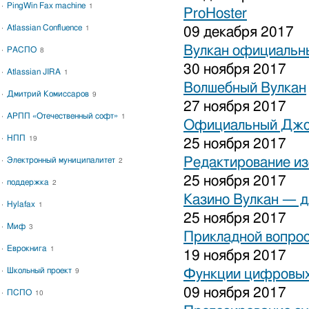
PingWin Fax machine
1
ProHoster
Atlassian Confluence
1
09 декабря 2017
Вулкан официальны
РАСПО
8
30 ноября 2017
Atlassian JIRA
1
Волшебный Вулкан
Дмитрий Комиссаров
9
27 ноября 2017
АРПП «Отечественный софт»
1
Официальный Джо
НПП
19
25 ноября 2017
Редактирование и
Электронный муниципалитет
2
25 ноября 2017
поддержка
2
Казино Вулкан — дл
Hylafax
1
25 ноября 2017
Миф
3
Прикладной вопрос
Еврокнига
1
19 ноября 2017
Школьный проект
Функции цифровых
9
09 ноября 2017
ПСПО
10