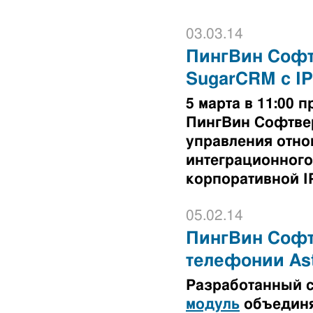
03.03.14
ПингВин Софт
SugarCRM с I
5 марта в 11:00
ПингВин Софтве
управления отно
интеграционного
корпоративной I
05.02.14
ПингВин Софтв
телефонии Ast
Разработанный 
модуль
объединя