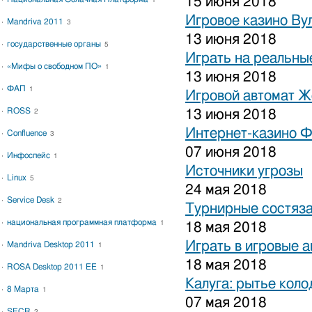
15 июня 2018
1
Игровое казино Ву
Mandriva 2011
3
13 июня 2018
государственные органы
5
Играть на реальные
«Мифы о свободном ПО»
1
13 июня 2018
ФАП
1
Игровой автомат 
ROSS
13 июня 2018
2
Интернет-казино 
Confluence
3
07 июня 2018
Инфоспейс
1
Источники угрозы
Linux
5
24 мая 2018
Service Desk
2
Турнирные состяза
национальная программная платформа
1
18 мая 2018
Играть в игровые 
Mandriva Desktop 2011
1
18 мая 2018
ROSA Desktop 2011 EE
1
Калуга: рытье коло
8 Марта
1
07 мая 2018
SECR